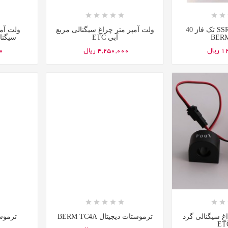














رله الکترونیکی SSR تک فاز 40
ولت آمپر متر چراغ سیگنالی مربع
ولت آم
آبی ETC
سیگنال
یال
4,250,000 ریال
00














غ سیگنالی گرد
ترموستات دیجیتال BERM TC4A