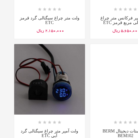

















پر فرکانس متر چراغ
ولت متر چراغ سیگنالی گرد قرمز
ی مربع قرمز ETC
ETC
5,650,0 ریال
2,150,000 ریال

















ترموستات دیجیتال BERM
ولت آمپر متر چراغ سیگنالی گرد
BEM102
آبی ETC