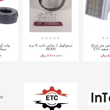














نس متر چراغ
ترموکوپل 2 سانتی تایپ K برند
ولت آم
فید ETC
BERM
سیگنا
ال
2,900,000 ریال
00