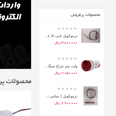
محصولات پرفروش





ترموکوپل تایپ K, غلاف 5 سانتی برند BERM
قیمت
3,800,000 ریال





ولت متر چراغ سیگنالی گرد قرمز ETC
قیمت
2,150,000 ریال
محصولات پر





ترموکوپل 2 سانتی تایپ K برند BERM
قیمت
2,900,000 ریال