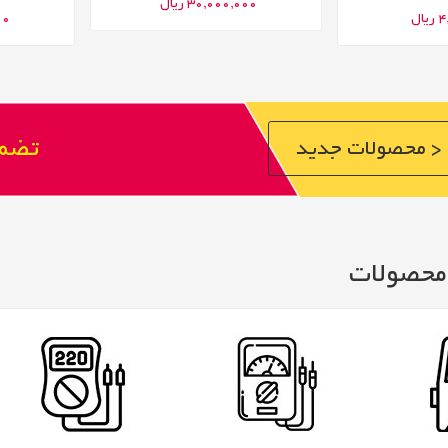
30,000,000 ریال
ال
000
تضمی
محصولات جدید >
محصولات