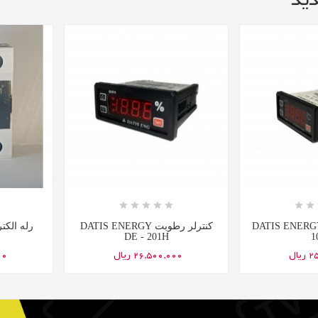
ید














 DATIS ENERGY DE -
کنترلر رطوبت DATIS ENERGY
DE - 201H
1
یال
26,500,000 ریال
000