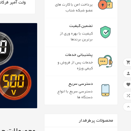
وستات و کنترلر
ترموکوپل
ولت آمپر فرکا
پرداخت امن با کارت های
عضو شبکه شتاب
تضمین کیفیت
کیفیت با بهره وری از
برترین برندها
پشتیبانی خدمات
ایج
((modalTitle))
ورو
خدمات پس از فروش و

کیفی ویژه

نام 
افز
((confirmMessage))
برای
دسترسی سریع

دسترسی سریع با انواع
ne

دستگاه ها
لیس

محصولات پرطرفدار