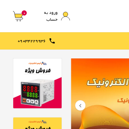
ورود به
0
حساب
09034229936

