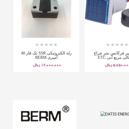

















پر فرکانس متر چراغ
رله الکترونیکی SSR تک فاز 40
لی مربع آبی ETC
آمپری BERM
5,650,0 ریال
12,000,000 ریال