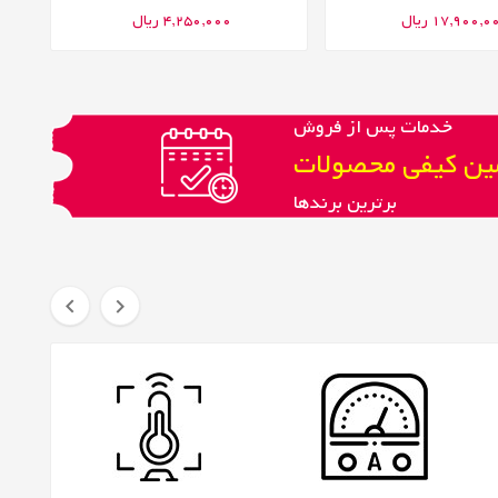
17,900, ریال
4,250,000 ریال
خدمات پس از فروش
ن کیفی محصولات
برترین برندها

