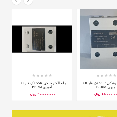



















رله الکترونیکی SSR تک فاز 60
رله الکترونیکی SSR تک فاز 100
آمپری BERM
آمپری BERM
15,000, ریال
20,000,000 ریال