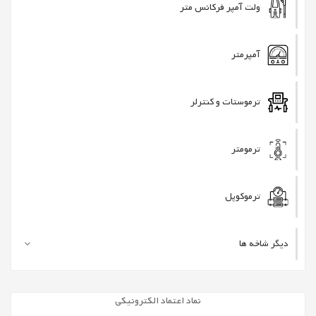
ولت آمپر فرکانس متر
آمپرمتر
ترموستات و کنترلر
ترمومتر
ترموکوپل
دیگر شاخه ها

نماد اعتماد الکترونیکی