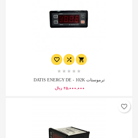








ترموستات DATIS ENERGY DE - 102K
25,000,000 ریال
favorite_border