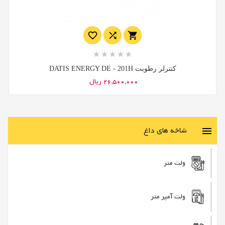








کنترلر رطوبت DATIS ENERGY DE - 201H
26,500,000 ریال
شاخه های داغ

ولت متر
ولت آمپر متر