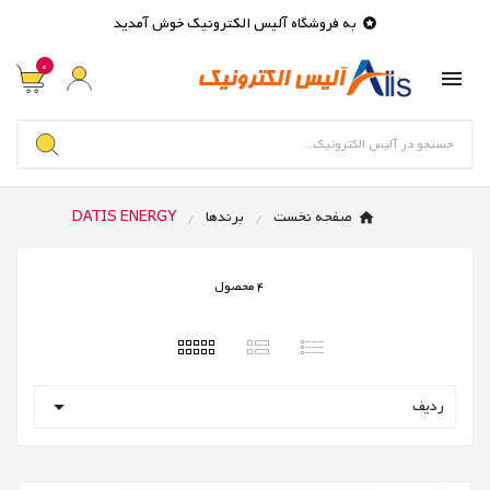
به فروشگاه آلیس الکترونیک خوش آمدید

0

صفحه نخست
برندها
DATIS ENERGY
4 محصول

ردیف