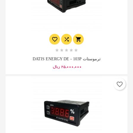








ترموستات DATIS ENERGY DE - 103P
25,000,000 ریال
favorite_border