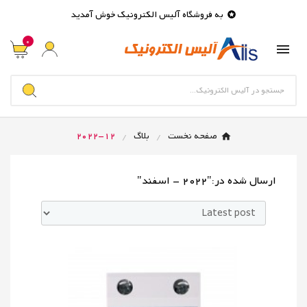
به فروشگاه آلیس الکترونیک خوش آمدید

0

صفحه نخست
بلاگ
12-2022
ارسال شده در:"2022 - اسفند"