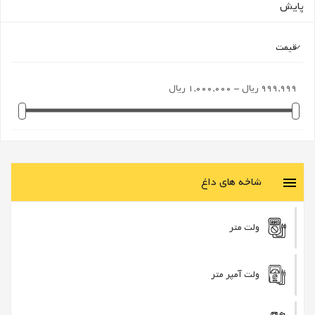
پایش
قیمت

999,999 ریال - 1,000,000 ریال
شاخه های داغ

ولت متر
ولت آمپر متر