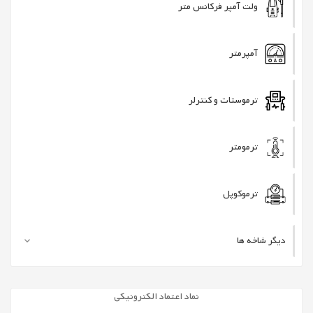
ولت آمپر فرکانس متر
آمپرمتر
ترموستات و کنترلر
ترمومتر
ترموکوپل
دیگر شاخه ها

نماد اعتماد الکترونیکی