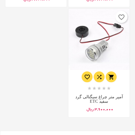
favorite_border








آمپر متر چراغ سیگنالی گرد
سفید ETC
3,900,000 ریال