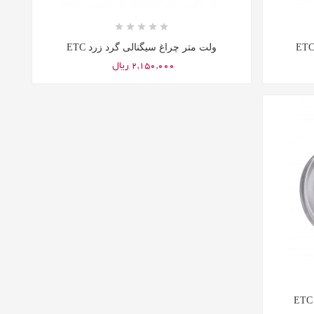









ولت متر چراغ سیگنالی گرد زرد ETC
2,150,000 ریال