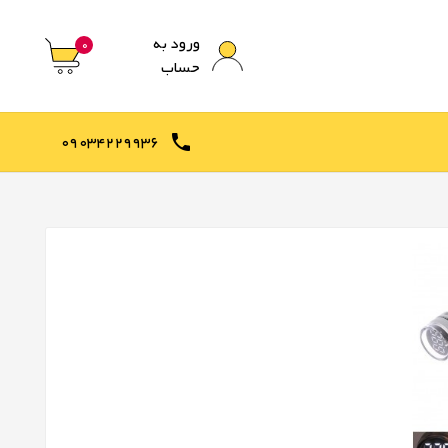
ورود به
0
حساب
09034229936
