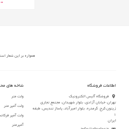
000
همواره بر این شعار است
اطلاعات فروشگاه
شاخه های مح
فروشگاه آلیس الکترونیک
ولت متر
location_on
تهران: خیابان آزادی، بلوار شهیدان، مجتمع تجاری
ولت آمپر متر
زیتون کرج: گرمدره، بلوار امیرآباد، پاساژ تندیس، طبقه
1
ولت آمپر فرکان
ایران
آمپرمتر