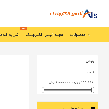
جدید
محصولات
مجله آلیس الکترونیک
شرایط خدما
پایش
قیمت
999,999 ریال - 1,000,000 ریال
شاخه های داغ
