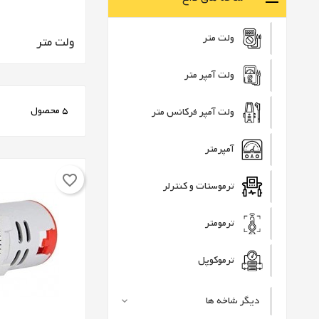
ولت متر
ولت متر
ولت آمپر متر
5 محصول
ولت آمپر فرکانس متر
آمپرمتر
favorite_border
ترموستات و کنترلر
ترمومتر
ترموکوپل
دیگر شاخه ها
