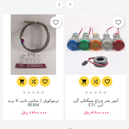


favorite_border
favorite_border
















آمپر متر چراغ سیگنالی گرد
ترموکوپل 2 سانتی تایپ K برند
آبی ETC
BERM
3,900,000 ریال
2,300,000 ریال