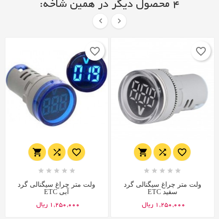
4 محصول دیگر در همین شاخه:


favorite_border
favorite_border
















ولت متر چراغ سیگنالی گرد
ولت متر چراغ سیگنالی گرد
سفید ETC
آبی ETC
1,250,000 ریال
1,250,000 ریال