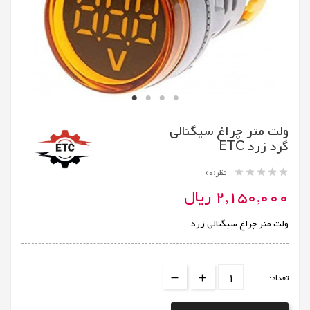
ولت متر چراغ سیگنالی
گرد زرد ETC





نظر(0)
2,150,000 ریال
ولت متر چراغ سیگنالی زرد
تعداد: