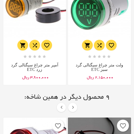
















ولت متر چراغ سیگنالی گرد
آمپر متر چراغ سیگنالی گرد
سبز ETC
زرد ETC
2,150,000 ریال
3,900,000 ریال
9 محصول دیگر در همین شاخه:


favorite_border
favorite_border