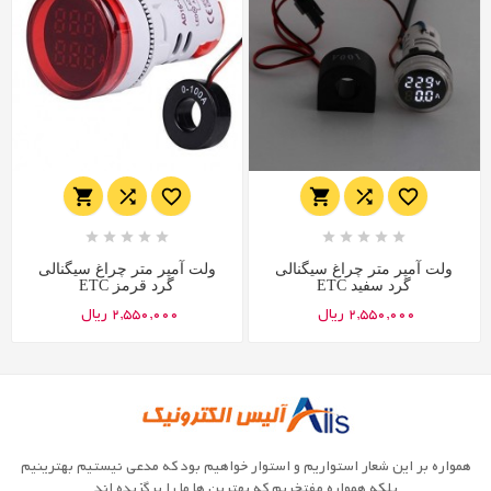
















ولت آمپر متر چراغ سیگنالی
ولت آمپر متر چراغ سیگنالی
گرد سفید ETC
گرد قرمز ETC
2,550,000 ریال
2,550,000 ریال
همواره بر این شعار استواریم و استوار خواهیم بود که مدعی نیستیم بهترینیم
بلکه همواره مفتخریم که بهترین ها ما را برگزیده اند