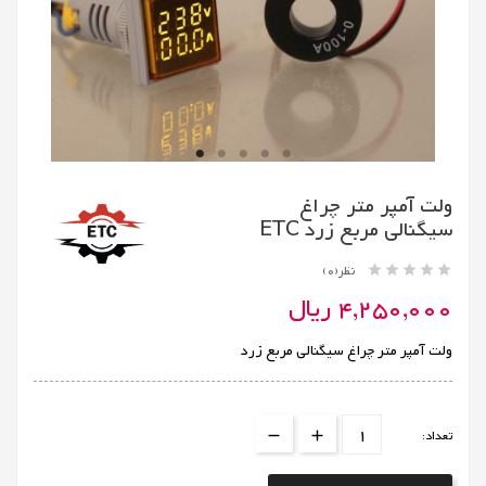
ولت آمپر متر چراغ
سیگنالی مربع زرد ETC





نظر(0)
4,250,000 ریال
ولت آمپر متر چراغ سیگنالی مربع زرد
تعداد: