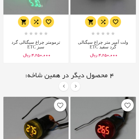
















ولت آمپر متر چراغ سیگنالی
ترمومتر چراغ سیگنالی گرد
گرد سفید ETC
سبز ETC
4,250,000 ریال
4,250,000 ریال
4 محصول دیگر در همین شاخه:


favorite_border
favorite_border