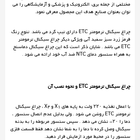
مختلفی از جمله برق، الکترونیک و پزشکی و آزمایشگاهی را می
توان بعنوان صنایع هدف این مجصول معرفی نمود.
چراغ سیگنال ترمومتر ETC دارای تیپ گرد می باشد. تنوع رنگ
قرمز زرد سبز سفید آبی ویژگی دیگر چراغ سیگنال ترمومتر
ETC می باشد . شایان ذکر است که این چراغ سیگنال دماسنج
به همراه سنسور دمای NTC ضد آب خود ارائه می شود .
چراغ سیگنال ترمومتر
ETC
و نحوه نصب آن
با اعمال تغذیه ۲۲۰ ولت به پایه های X1 و X2 ، چراغ سیگنال
ترمومتر ETC روشن می شود . ولی بدلیل عدم اتصال سنسور ،
دما را ۲۰- نشان می دهد . سپس سنسور مربوطه را به بدنه
سیگنال وصل کرده تا دما را به شما نشان دهد.فقط قسمت فلزی
سنسور را در محیط مورد ازمایش قرار دهید.