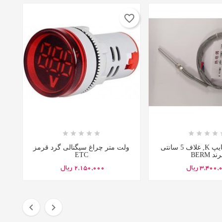
favorite_border















ترموکوپل تایپ K, غلاف 5 سانتی
ولت متر چراغ سیگنالی گرد قرمز
ند BERM
ETC
3,400 ریال
2,150,000 ریال

