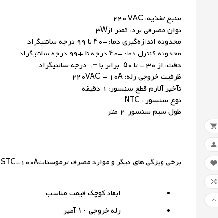
منبع تغذیه: VAC ٢٢٠
توان مصرفی برد: کمتر از3W
محدوده اندازه‌گیری دما: -۴٠ تا ٩٩ درجه سانتیگراد
محدوده کنترل دما: -۴٠ درجه تا +٩٩ درجه سانتیگراد
دقت: از ٣٠ – تا ۵٠ برابر با ±١ درجه سانتیگراد
ظرفیت خروجی رله: 220VAC – 10A
تآخیر آلارم قطع سنسور: ١ دقیقه
نوع سنسور : NTC
طول سیم سنسور: ٢ متر
ایج
ورو


نام 
افز
برای
برخی ویژگی های دیگر و موارد مصرف ترموستات
STC-100A

ne

لیس
ابعاد کوچک قیمت مناسب

رله خروجی ۱۰ آمپر