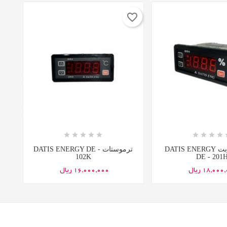
favorite_border















کنترلر رطوبت DATIS ENERGY
ترموستات DATIS ENERGY DE -
102K
DE - 201
18,00 ریال
16,000,000 ریال