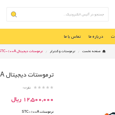
ت
درباره ما
تماس با ما
صفحه نخست
ترموستات و کنترلر
ترموستات دیجیتال STC-100A
ترموستات دیجیتال STC-100A





نظر(0)
12,500,000 ریال
ترموستات STC-100A