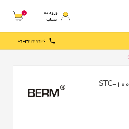
ورود به
0
حساب
09034229936
