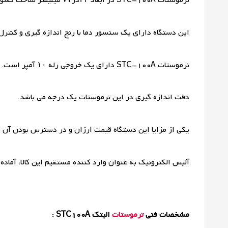
ترموستات STC-100A در ابعاد ۳۳در۷۷ میلیمتر ساخت کشور چین می باشد.
این دستگاه دارای یک سنسور دما با رنج اندازه گیری و کنترل دما در محدوده 
ترموستات STC-100A دارای یک خروجی رله ۱۰ آمپر است.
دقت اندازه گیری در این ترموستات یک درجه می باشد.
یکی از مزایا این دستگاه قیمت ارزان و در دسترس بودن آن 
آلیس الکترونیک به عنوان وارد کننده مستقیم این کالا، آماده
مشخصات فنی
ترموستات
الیتک
STC100A :