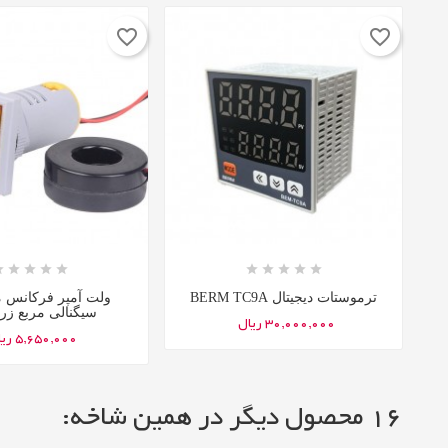
favorite_border
favorite_border

















ترموستات دیجیتال BERM TC9A
ولت آمپر فرکانس م
سیگنالی مربع زرد TC
30,000,000 ریال
5,650,000 ریال
16 محصول دیگر در همین شاخه: