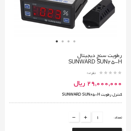
رطوبت سنج دیجیتال
SUNWARD SUN25-H





نظر(0)
29,000,000 ریال
کنترل رطوبت SUNWARD SUN25-H
تعداد: