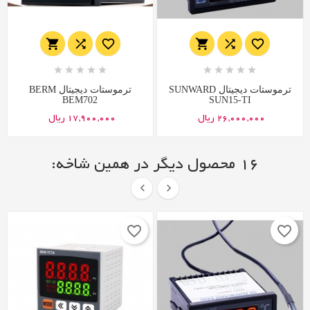
















ترموستات دیجیتال SUNWARD
ترموستات دیجیتال BERM
BEM702
SUN15-TI
26,000,000 ریال
17,900,000 ریال
16 محصول دیگر در همین شاخه:


favorite_border
favorite_border