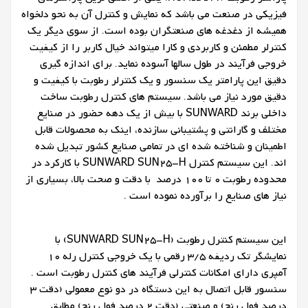
فیزیکی در صنعت می باشد که نمایش و کنترل آن به نحو دلخواه
همیشه از دغدغه های صنعتگران بوده است. از سوي ديگر يک
کنترلر مطمئن و کاربردي و کارا ميتواند خيال کاربر را از کيفيت
خروجي فرآيند در طول سالها آسوده نمايد. برای اندازه گیری
دقیق این پارامتر یک سنسور و یک کنترلر رطوبت با کیفیت و
دقیق مورد نیاز می باشد. سیستم های کنترل رطوبت ساخت
داخلی برند SUNWARD با بیش از یک دهه حضور در صنایع
مختلف و گارانتی و پشتیبانی سازنده، اینک به محصولات قابل
اطمینان و شناخته شده ای در تمامی صنایع کشور تبدیل شده
اند. اين سيستم کنترل SUNWARD SUN25-H با کارکرد در
محدوده رطوبت 0 تا 100 درصد با دقت و صحت بالا، بسياري از
نياز هاي صنايع را برآورده نموده است .
این سیستم کنترل رطوبت (SUNWARD SUN25-H) با
نمایشگر تک ردیفه 3/5 رقمی با یک خروجی کنترل رله 10
آمپری دارای امکانات کنترلی فرآیند های کنترل رطوبت است .
سنسور قابل اتصال به این دستگاه در دو نوع معمولی (دقت 3
درصد فول رنج) و صنعتی (دقت 2 درصد فول رنج) مطابق