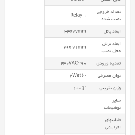
تعداد خروجی
1 Relay
نصب شده
ابعاد پانل
33x77mm
ابعاد برش
29x 71mm
محل نصب
تغذیه ورودی
90~230VAC
توان مصرفی
~2Watt
وزن تقریبی
100gr
سایر
توضیحات
قابلیتهای
افزایشی