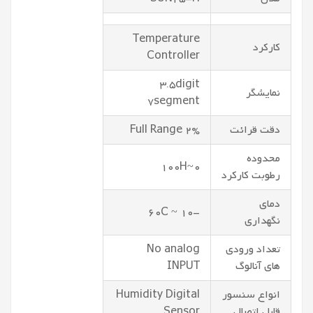
Temperature
کارکرد
Controller
3.5digit
نمایشگر
7segment
دقت قرائت
2% Full Range
محدوده
0~100H
رطوبت کارکرد
دمای
-10 ~ 60C
نگهداری
تعداد ورودی
No analog
های آنالوگ
INPUT
انواع سنسور
Humidity Digital
قابل اتصال
Sensor