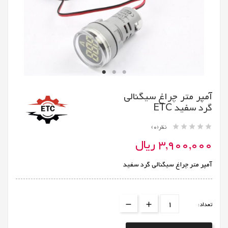
آمپر متر چراغ سیگنالی
گرد سفید ETC





نظر(0)
3,900,000 ریال
آمپر متر چراغ سیگنالی گرد سفید
تعداد: