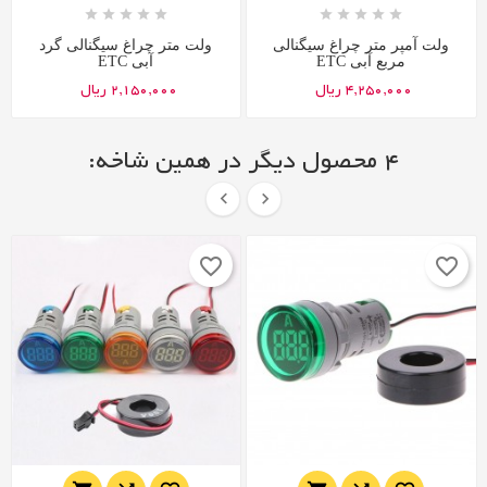










ولت آمپر متر چراغ سیگنالی
ولت متر چراغ سیگنالی گرد
مربع آبی ETC
آبی ETC
4,250,000 ریال
2,150,000 ریال
4 محصول دیگر در همین شاخه:


favorite_border
favorite_border